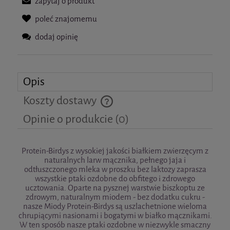
zapytaj o produkt
poleć znajomemu
dodaj opinię
Opis
Koszty dostawy
Cena nie zawiera ewentualnych kosztów płatności
Opinie o produkcie (0)
Protein-Birdys z wysokiej jakości białkiem zwierzęcym z
naturalnych larw mącznika, pełnego jaja i
odtłuszczonego mleka w proszku bez laktozy zaprasza
wszystkie ptaki ozdobne do obfitego i zdrowego
ucztowania. Oparte na pysznej warstwie biszkoptu ze
zdrowym, naturalnym miodem - bez dodatku cukru -
nasze Miody Protein-Birdys są uszlachetnione wieloma
chrupiącymi nasionami i bogatymi w białko mącznikami.
W ten sposób nasze ptaki ozdobne w niezwykle smaczny