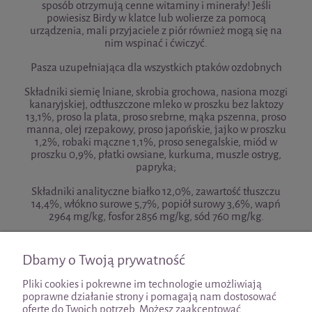
sposób otrzymują cenne witaminy i minerały! Jeśli
powiesisz Birdy w klatce lub wolierze za pomocą
urządzenia, mali przyjaciele z piór również mogą się na
nim wspinać i ćwiczyć.
Pasza uzupełniająca dla wszystkich ptaków ozdobnych
Składniki siemię lniane, skrobia grochowa, nasiona mozgi
kanaryjskiej, odtłuszczone mleko w proszku bez laktozy
13,1%, proso la plata, proso srebrne, mąka pszenna, proso
manna, olej rzepakowy, proso japońskie, jajko w proszku
1,2%, robaki mączne 1,1%, proso senegalskie, miód w
proszku 0,9%, płatki owsiane, kurkuma, muszle ostryg,
papryka;
Składniki analityczne białko 12,0%, zawartość tłuszczu
14,4%, włókno surowe 5,7%, popiół surowy 3,6%, wapń
2964 mg/kg, fosfor 2856 mg/kg, sód 760 mg/kg.
Zalecenie żywieniowe Przeznaczony jako przekąska
Dbamy o Twoją prywatność
Pliki cookies i pokrewne im technologie umożliwiają
poprawne działanie strony i pomagają nam dostosować
ofertę do Twoich potrzeb. Możesz zaakceptować