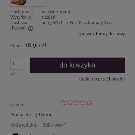
Dostępność:
na wyczerpaniu
Wysyłka w:
1 dzień
Dostawa:
od 13,60 zł
- InPost Paczkomaty 24/7
(Polska)
sprawdź formy dostawy
Cena nie zawiera ewentualnych kosztów płatności
18,90 zł
Cena:
do koszyka
szt.
dodaj do przechowalni
Ocena:
Producent:
JR Farm
Kod produktu:
BBB4-6557F