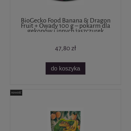
BioGecko Food Banana & Dragon
Fruit + Owady 100 g – pokarm dla
gekonów i innych jaszczurek
47,80 zł
do koszyka
nowość