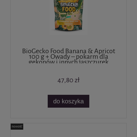
BioGecko Food Banana & Apricot
100 g + Owady – pokarm dla
gekonów i innych jaszczurek
47,80 zł
do koszyka
nowość