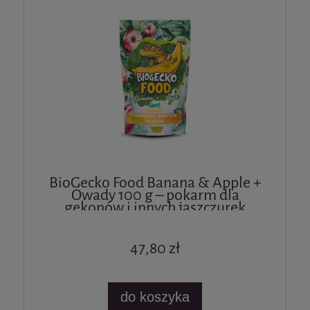
BioGecko Food Banana & Apple +
Owady 100 g – pokarm dla
gekonów i innych jaszczurek
47,80 zł
do koszyka