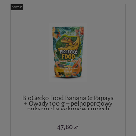
nowość
BioGecko Food Banana & Papaya
+ Owady 100 g – pełnoporcjowy
pokarm dla gekonów i innych
jaszczurek
47,80 zł