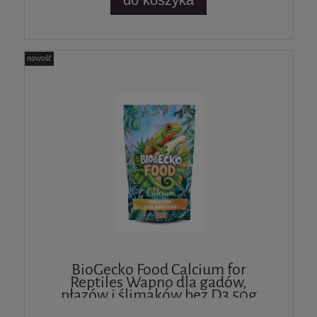
do koszyka
nowość
BioGecko Food Calcium for
Reptiles Wapno dla gadów,
płazów i ślimaków bez D3 50g