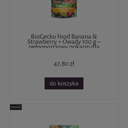
BioGecko Food Banana &
Strawberry + Owady 100 g –
pełnoporcjowy pokarm dla
gekonów i innych jaszczurek
47,80 zł
do koszyka
nowość