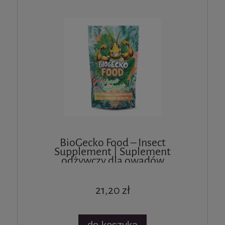
BioGecko Food – Insect
Supplement | Suplement
odżywczy dla owadów
karmowych mączników,
świerszczy 50g
21,20 zł