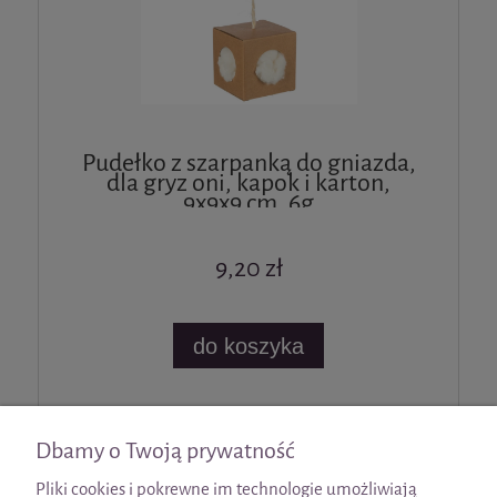
Pudełko z szarpanką do gniazda,
dla gryz oni, kapok i karton,
9x9x9 cm, 6g
9,20 zł
do koszyka
«
1
2
3
»
Dbamy o Twoją prywatność
Pliki cookies i pokrewne im technologie umożliwiają