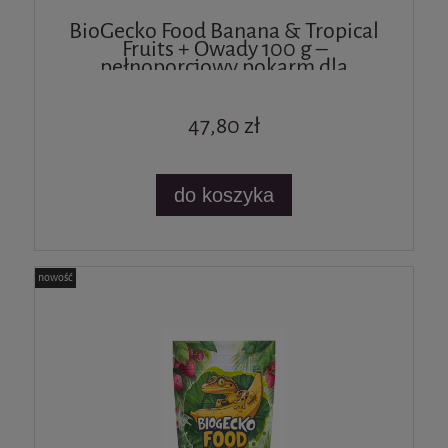
BioGecko Food Banana & Tropical
Fruits + Owady 100 g –
pełnoporcjowy pokarm dla
gekonów i innych jaszczurek
47,80 zł
do koszyka
nowość