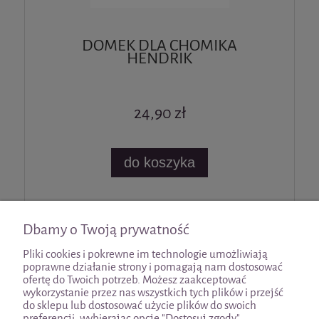
DOMEK DLA CHOMIKA
HENDRIK
24,90 zł
do koszyka
«
1
2
3
4
5
»
Dbamy o Twoją prywatność
Pliki cookies i pokrewne im technologie umożliwiają
poprawne działanie strony i pomagają nam dostosować
ofertę do Twoich potrzeb. Możesz zaakceptować
wykorzystanie przez nas wszystkich tych plików i przejść
Pomoc
do sklepu lub dostosować użycie plików do swoich
preferencji, wybierając opcję "Dostosuj zgody".