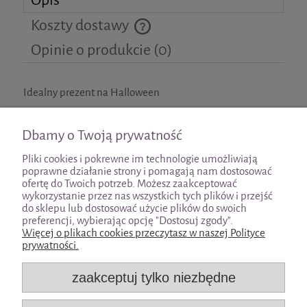
Koszty dostawy
Cena nie zawiera ewentualnych kosztów płatności
Opinie o produkcie (0)
Idealny prezent na Halloween
Bela siana z dynią i marchewką, 200g, 10 × 18 cm
Dbamy o Twoją prywatność
Pliki cookies i pokrewne im technologie umożliwiają
poprawne działanie strony i pomagają nam dostosować
ofertę do Twoich potrzeb. Możesz zaakceptować
wykorzystanie przez nas wszystkich tych plików i przejść
Pomoc
do sklepu lub dostosować użycie plików do swoich
preferencji, wybierając opcję "Dostosuj zgody".
Więcej o plikach cookies przeczytasz w naszej Polityce
Moje konto
prywatności.
zaakceptuj tylko niezbędne
Płatności i dostawa