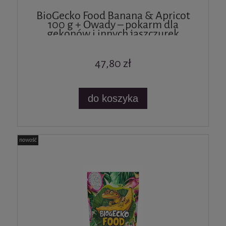
BioGecko Food Banana & Apricot
100 g + Owady – pokarm dla
gekonów i innych jaszczurek
47,80 zł
do koszyka
nowość