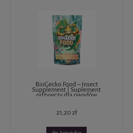
BioGecko Food – Insect
Supplement | Suplement
odżywczy dla owadów
karmowych mączników,
świerszczy 50g
21,20 zł