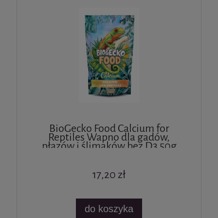
BioGecko Food Calcium for
Reptiles Wapno dla gadów,
płazów i ślimaków bez D3 50g
17,20 zł
do koszyka