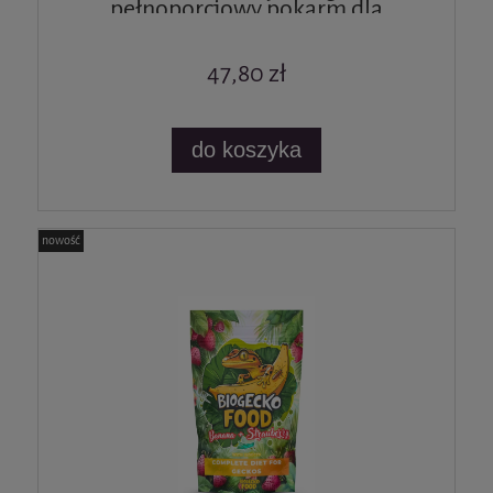
pełnoporcjowy pokarm dla
gekonów i innych jaszczurek
47,80 zł
do koszyka
nowość