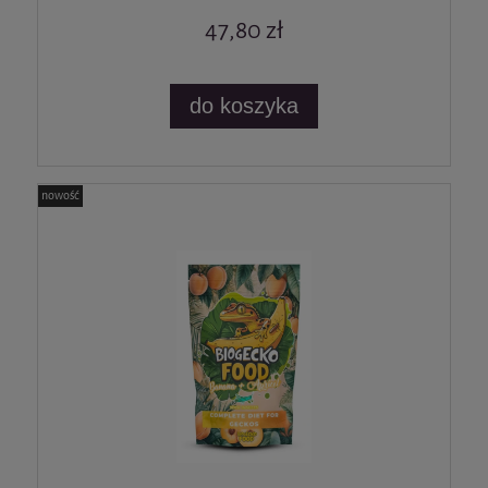
47,80 zł
do koszyka
nowość