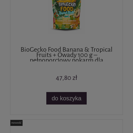
BioGecko Food Banana & Tropical
Fruits + Owady 100 g –
pełnoporcjowy pokarm dla
gekonów i innych jaszczurek
47,80 zł
do koszyka
nowość