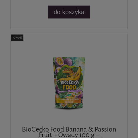
do koszyka
nowość
BioGecko Food Banana & Passion
Fruit + Owady 100 g –