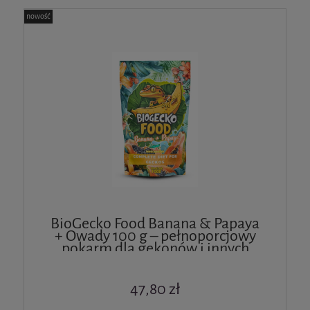
nowość
BioGecko Food Banana & Papaya
+ Owady 100 g – pełnoporcjowy
pokarm dla gekonów i innych
jaszczurek
47,80 zł