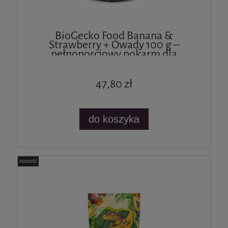
BioGecko Food Banana &
Strawberry + Owady 100 g –
pełnoporcjowy pokarm dla
gekonów i innych jaszczurek
47,80 zł
do koszyka
nowość