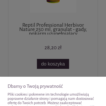
Reptil Professional Herbivor
Nature 250 ml, granulat - gady,
pokarm uzupełniający
28,20 zł
do koszyka
«
1
2
»
Dbamy o Twoją prywatność
Pliki cookies i pokrewne im technologie umożliwiają
poprawne działanie strony i pomagają nam dostosować
ofertę do Twoich potrzeb. Możesz zaakceptować