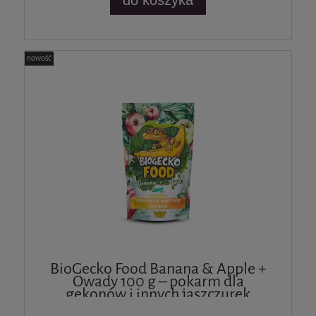
do koszyka
nowość
BioGecko Food Banana & Apple +
Owady 100 g – pokarm dla
gekonów i innych jaszczurek