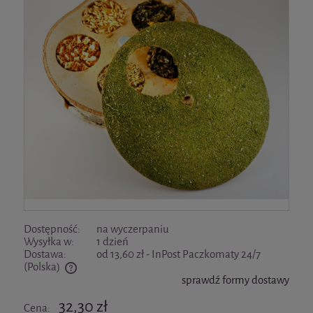
Dostępność:
na wyczerpaniu
Wysyłka w:
1 dzień
Dostawa:
od 13,60 zł
- InPost Paczkomaty 24/7
(Polska)
sprawdź formy dostawy
Cena nie zawiera ewentualnych kosztów płatności
32,30 zł
Cena: