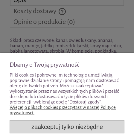
Koszty dostawy
Cena nie zawiera ewentualnych kosztów płatności
Opinie o produkcie (0)
Skład: proso czerwone, kanar, owies łuskany, ananas,
banan, mango, jabłko, mniszek lekarski, larwy mącznika,
babka lancetowata, skrobia. W komplecie: podkładka,
nakrętka motylkowa, przesłona obrotowa
Dbamy o Twoją prywatność
Pliki cookies i pokrewne im technologie umożliwiają
poprawne działanie strony i pomagają nam dostosować
ofertę do Twoich potrzeb. Możesz zaakceptować
wykorzystanie przez nas wszystkich tych plików i przejść
Pomoc
do sklepu lub dostosować użycie plików do swoich
preferencji, wybierając opcję "Dostosuj zgody".
Więcej o plikach cookies przeczytasz w naszej Polityce
Moje konto
prywatności.
zaakceptuj tylko niezbędne
Płatności i dostawa