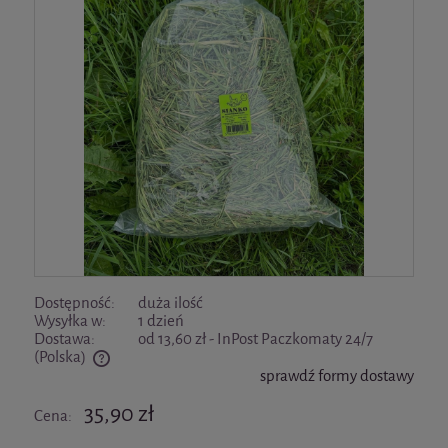
Dostępność:
duża ilość
Wysyłka w:
1 dzień
Dostawa:
od 13,60 zł
- InPost Paczkomaty 24/7
(Polska)
sprawdź formy dostawy
Cena nie zawiera ewentualnych kosztów płatności
35,90 zł
Cena: