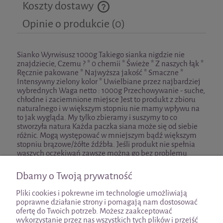
Koszty dostawy
Cena nie zawiera ewentualnych kosztów płatności
Opinie o produkcie (0)
Sianko Wyrwisusz 1000g Takiego sianka nigdzie nie
znajdziecie, Czemu ? * 0 chemii * Świeże * Z naszych łąk *
Ręcznie pakowane * Najwyższa jakość * Smaczne *
Intensywny zielony kolor * Uwielbiane przez najbardziej
wybrednych Waga netto : 1000g Przechowywanie - suche,
chłodne i zaciemnione miejsce Jest to produkt z zbioru
naturalnego i w większym stopniu nie mamy wpływu na
to jak wygląda. My tylko zbieramy i suszymy to co
stworzyła natura Każda paczka siana może się od siebie
różnic. Mogą występować w mniejszym bądź większym
stopniu brązowe/żółte źdźbła. Jeśli produkt nie spełnia
waszych oczekiwań zawsze można go bez problemu
zwrócić.
Dbamy o Twoją prywatność
Pliki cookies i pokrewne im technologie umożliwiają
poprawne działanie strony i pomagają nam dostosować
ofertę do Twoich potrzeb. Możesz zaakceptować
wykorzystanie przez nas wszystkich tych plików i przejść