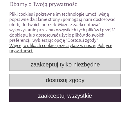
Dbamy o Twoją prywatność
Pomoc
Pliki cookies i pokrewne im technologie umożliwiają
poprawne działanie strony i pomagają nam dostosować
Moje konto
ofertę do Twoich potrzeb. Możesz zaakceptować
wykorzystanie przez nas wszystkich tych plików i przejść
do sklepu lub dostosować użycie plików do swoich
Płatności i dostawa
preferencji, wybierając opcję "Dostosuj zgody".
Więcej o plikach cookies przeczytasz w naszej Polityce
prywatności.
Informacje
zaakceptuj tylko niezbędne
O nas
dostosuj zgody
pokaż pełną wersję strony
zaakceptuj wszystkie
Sklep internetowy Shoper.pl