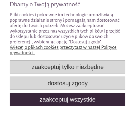
Dbamy o Twoją prywatność
Pliki cookies i pokrewne im technologie umożliwiają
Pomoc
poprawne działanie strony i pomagają nam dostosować
ofertę do Twoich potrzeb. Możesz zaakceptować
wykorzystanie przez nas wszystkich tych plików i przejść
Moje konto
do sklepu lub dostosować użycie plików do swoich
preferencji, wybierając opcję "Dostosuj zgody".
Więcej o plikach cookies przeczytasz w naszej Polityce
Płatności i dostawa
prywatności.
Informacje
zaakceptuj tylko niezbędne
O nas
dostosuj zgody
zaakceptuj wszystkie
pokaż pełną wersję strony
Sklep internetowy Shoper.pl