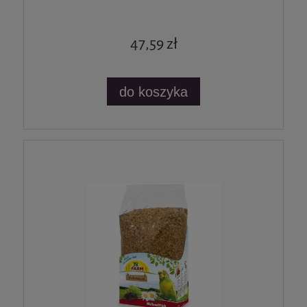
47,59 zł
do koszyka