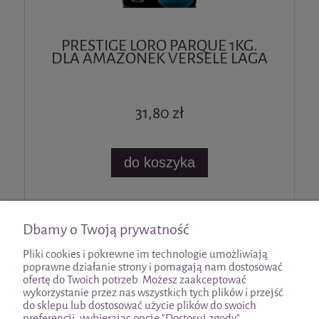
PRESTIGE LORO PARQUE 1KG.
DLA AMAZONEK VERSELE LAGA
31,80 zł
do koszyka
«
1
2
»
Dbamy o Twoją prywatność
Pliki cookies i pokrewne im technologie umożliwiają
poprawne działanie strony i pomagają nam dostosować
ofertę do Twoich potrzeb. Możesz zaakceptować
wykorzystanie przez nas wszystkich tych plików i przejść
Pomoc
do sklepu lub dostosować użycie plików do swoich
preferencji, wybierając opcję "Dostosuj zgody".