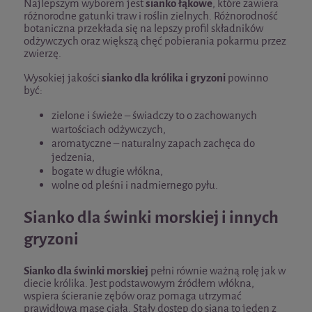
Najlepszym wyborem jest
sianko łąkowe
, które zawiera
różnorodne gatunki traw i roślin zielnych. Różnorodność
botaniczna przekłada się na lepszy profil składników
odżywczych oraz większą chęć pobierania pokarmu przez
zwierzę.
Wysokiej jakości
sianko dla królika i gryzoni
powinno
być:
zielone i świeże – świadczy to o zachowanych
wartościach odżywczych,
aromatyczne – naturalny zapach zachęca do
jedzenia,
bogate w długie włókna,
wolne od pleśni i nadmiernego pyłu.
Sianko dla świnki morskiej i innych
gryzoni
Sianko dla świnki morskiej
pełni równie ważną rolę jak w
diecie królika. Jest podstawowym źródłem włókna,
wspiera ścieranie zębów oraz pomaga utrzymać
prawidłową masę ciała. Stały dostęp do siana to jeden z