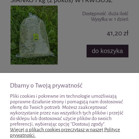
Dostępność:
duża ilość
Wysyłka w:
1 dzień
41,20 zł
do koszyka
«
1
2
3
4
»
Dbamy o Twoją prywatność
Pliki cookies i pokrewne im technologie umożliwiają
poprawne działanie strony i pomagają nam dostosować
ofertę do Twoich potrzeb. Możesz zaakceptować
wykorzystanie przez nas wszystkich tych plików i przejść
Pomoc
do sklepu lub dostosować użycie plików do swoich
preferencji, wybierając opcję "Dostosuj zgody".
Więcej o plikach cookies przeczytasz w naszej Polityce
Moje konto
prywatności.