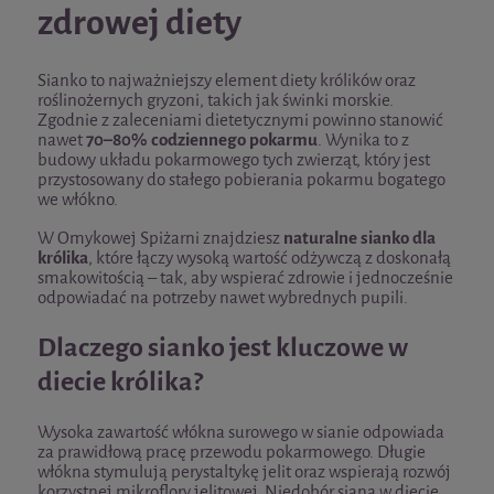
zdrowej diety
Sianko to najważniejszy element diety królików oraz
roślinożernych gryzoni, takich jak świnki morskie.
Zgodnie z zaleceniami dietetycznymi powinno stanowić
nawet
70–80% codziennego pokarmu
. Wynika to z
budowy układu pokarmowego tych zwierząt, który jest
przystosowany do stałego pobierania pokarmu bogatego
we włókno.
W Omykowej Spiżarni znajdziesz
naturalne sianko dla
królika
, które łączy wysoką wartość odżywczą z doskonałą
smakowitością – tak, aby wspierać zdrowie i jednocześnie
odpowiadać na potrzeby nawet wybrednych pupili.
Dlaczego sianko jest kluczowe w
diecie królika?
Wysoka zawartość włókna surowego w sianie odpowiada
za prawidłową pracę przewodu pokarmowego. Długie
włókna stymulują perystaltykę jelit oraz wspierają rozwój
korzystnej mikroflory jelitowej. Niedobór siana w diecie