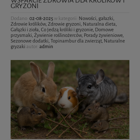
WSPARCIE ZDROWIA DLA KRÓLIKÓW I
GRYZONI
Dodano:
02-08-2025
w kategorii:
Nowości
,
gałazki
,
Zdrowie królików
,
Zdrowie gryzoni
,
Naturalna dieta
,
Gałązki i zioła
,
Co jedzą króliki i gryzonie
,
Domowe
przysmaki
,
Żywienie roślinożerców
,
Porady żywieniowe
,
Sezonowe dodatki
,
Topinambur dla zwierząt
,
Naturalne
gryzaki
autor:
admin