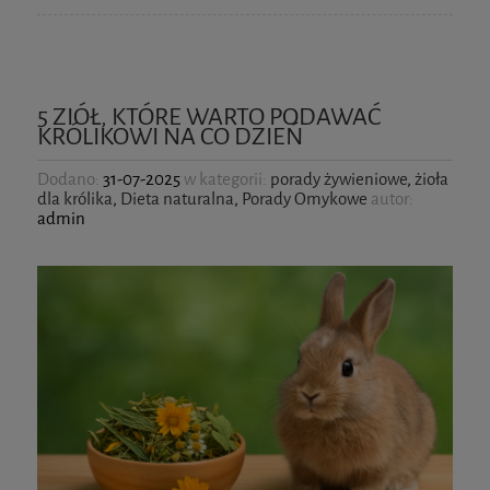
5 ZIÓŁ, KTÓRE WARTO PODAWAĆ
KRÓLIKOWI NA CO DZIEŃ
Dodano:
31-07-2025
w kategorii:
porady żywieniowe
,
żioła
dla królika
,
Dieta naturalna
,
Porady Omykowe
autor:
admin