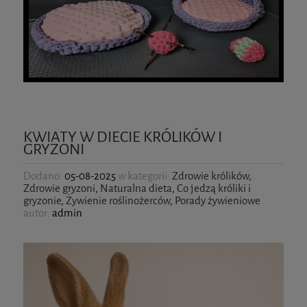
KWIATY W DIECIE KRÓLIKÓW I
GRYZONI
Dodano:
05-08-2025
w kategorii:
Zdrowie królików
,
Zdrowie gryzoni
,
Naturalna dieta
,
Co jedzą króliki i
gryzonie
,
Żywienie roślinożerców
,
Porady żywieniowe
autor:
admin