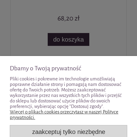
68,20 zł
do koszyka
«
1
2
3
4
5
»
Dbamy o Twoją prywatność
Pliki cookies i pokrewne im technologie umożliwiają
poprawne działanie strony i pomagają nam dostosować
ofertę do Twoich potrzeb. Możesz zaakceptować
wykorzystanie przez nas wszystkich tych plików i przejść
Pomoc
do sklepu lub dostosować użycie plików do swoich
preferencji, wybierając opcję "Dostosuj zgody".
Więcej o plikach cookies przeczytasz w naszej Polityce
Moje konto
prywatności.
zaakceptuj tylko niezbędne
Płatności i dostawa