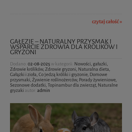
czytaj całość »
GAŁĘZIE – NATURALNY PRZYSMAK I
WSPARCIE ZDROWIA DLA KRÓLIKÓW I
GRYZONI
Dodano:
02-08-2025
w kategorii:
Nowości
,
gałazki
,
Zdrowie królików
,
Zdrowie gryzoni
,
Naturalna dieta
,
Gałązki i zioła
,
Co jedzą króliki i gryzonie
,
Domowe
przysmaki
,
Żywienie roślinożerców
,
Porady żywieniowe
,
Sezonowe dodatki
,
Topinambur dla zwierząt
,
Naturalne
gryzaki
autor:
admin