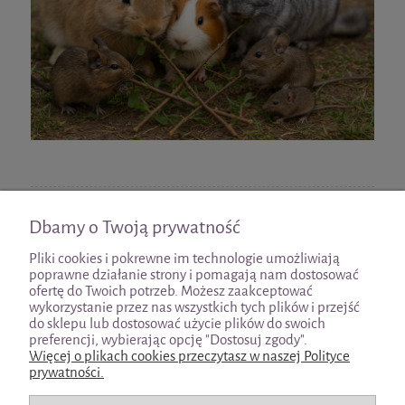
czytaj całość »
Dbamy o Twoją prywatność
Pliki cookies i pokrewne im technologie umożliwiają
poprawne działanie strony i pomagają nam dostosować
ofertę do Twoich potrzeb. Możesz zaakceptować
wykorzystanie przez nas wszystkich tych plików i przejść
Pomoc
do sklepu lub dostosować użycie plików do swoich
preferencji, wybierając opcję "Dostosuj zgody".
Więcej o plikach cookies przeczytasz w naszej Polityce
Moje konto
prywatności.