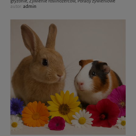
gryzonie
,
Żywienie roślinożerców
,
Porady żywieniowe
autor:
admin