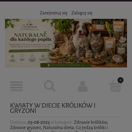
Zarejestruj się
Zaloguj się
KWIATY W DIECIE KRÓLIKÓW I
GRYZONI
Dodano:
05-08-2025
w kategorii:
Zdrowie królików
,
Zdrowie gryzoni
,
Naturalna dieta
,
Co jedzą króliki i