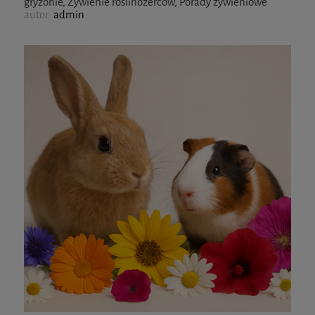
gryzonie
,
Żywienie roślinożerców
,
Porady żywieniowe
autor:
admin