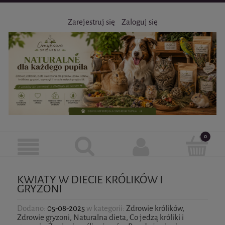
Zarejestruj się
Zaloguj się
KWIATY W DIECIE KRÓLIKÓW I
GRYZONI
Dodano:
05-08-2025
w kategorii:
Zdrowie królików
,
Zdrowie gryzoni
,
Naturalna dieta
,
Co jedzą króliki i