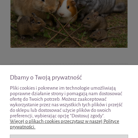
czytaj całość »
Dbamy o Twoją prywatność
Pliki cookies i pokrewne im technologie umożliwiają
poprawne działanie strony i pomagają nam dostosować
ofertę do Twoich potrzeb. Możesz zaakceptować
wykorzystanie przez nas wszystkich tych plików i przejść
Pomoc
do sklepu lub dostosować użycie plików do swoich
preferencji, wybierając opcję "Dostosuj zgody".
Więcej o plikach cookies przeczytasz w naszej Polityce
Moje konto
prywatności.