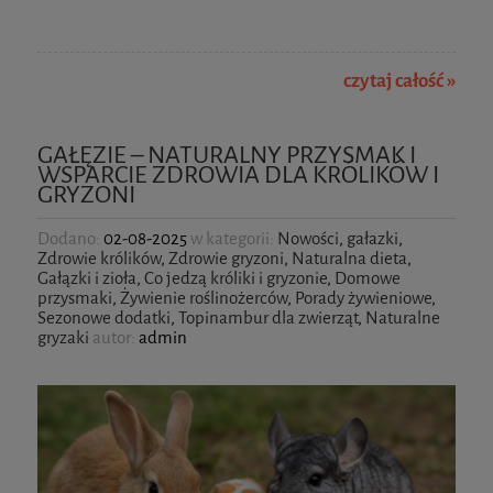
czytaj całość »
GAŁĘZIE – NATURALNY PRZYSMAK I
WSPARCIE ZDROWIA DLA KRÓLIKÓW I
GRYZONI
Dodano:
02-08-2025
w kategorii:
Nowości
,
gałazki
,
Zdrowie królików
,
Zdrowie gryzoni
,
Naturalna dieta
,
Gałązki i zioła
,
Co jedzą króliki i gryzonie
,
Domowe
przysmaki
,
Żywienie roślinożerców
,
Porady żywieniowe
,
Sezonowe dodatki
,
Topinambur dla zwierząt
,
Naturalne
gryzaki
autor:
admin